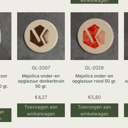
winkelwagen
GL-2007
GL-2029
voor
Majolica onder-en
Majolica onder-en
opglazuur donkerbruin
opglazuur rood 50 gr.
o
 gr.
50 gr.
r
€
4,27
€
5,80
Toevoegen aan
Toevoegen aan
an
winkelwagen
winkelwagen
n