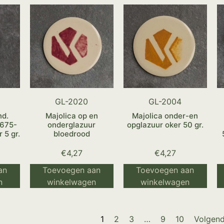
GL-2020
GL-2004
nd.
Majolica op en
Majolica onder-en
 675-
onderglazuur
opglazuur oker 50 gr.
 5 gr.
bloedrood
€
4,27
€
4,27
an
Toevoegen aan
Toevoegen aan
n
winkelwagen
winkelwagen
1
2
3
…
9
10
Volgen