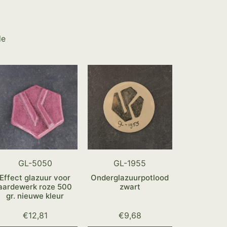
de
GL-5050
GL-1955
Effect glazuur voor
Onderglazuurpotlood
aardewerk roze 500
zwart
gr. nieuwe kleur
€
12,81
€
9,68