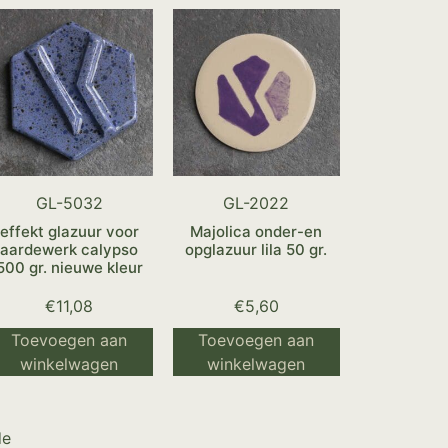
GL-5032
GL-2022
effekt glazuur voor
Majolica onder-en
aardewerk calypso
opglazuur lila 50 gr.
500 gr. nieuwe kleur
€
11,08
€
5,60
Toevoegen aan
Toevoegen aan
winkelwagen
winkelwagen
de