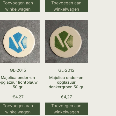
Toevoegen aan
Toevoegen aan
winkelwagen
winkelwagen
GL-2015
GL-2012
Majolica onder-en
Majolica onder-en
opglazuur lichtblauw
opglazuur
50 gr.
donkergroen 50 gr.
€
4,27
€
4,27
Toevoegen aan
Toevoegen aan
winkelwagen
winkelwagen