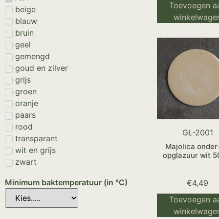
Toevoegen a
beige
winkelwage
blauw
bruin
geel
gemengd
goud en zilver
grijs
groen
oranje
paars
rood
GL-2001
transparant
Majolica onder
wit en grijs
opglazuur wit 50
zwart
Minimum baktemperatuur (in °C)
€
4,49
Toevoegen a
winkelwage