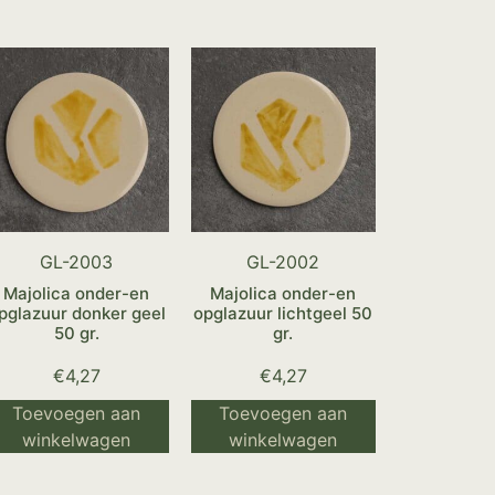
GL-2003
GL-2002
Majolica onder-en
Majolica onder-en
pglazuur donker geel
opglazuur lichtgeel 50
50 gr.
gr.
€
4,27
€
4,27
Toevoegen aan
Toevoegen aan
winkelwagen
winkelwagen