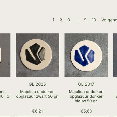
1
2
3
…
9
10
Volgen
GL-2025
GL-2017
ans
Majolica onder-en
Majolica onder-en
40 °C
opglazuur zwart 50 gr.
opglazuur donker
blauw 50 gr.
€
6,21
€
5,60