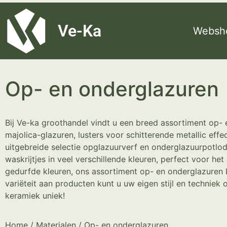
G-8P7N3X5BJ9
Ve-Ka
Websh
Op- en onderglazuren
Bij Ve-ka groothandel vindt u een breed assortiment op-
majolica-glazuren, lusters voor schitterende metallic effe
uitgebreide selectie opglazuurverf en onderglazuurpotlo
waskrijtjes in veel verschillende kleuren, perfect voor het
gedurfde kleuren, ons assortiment op- en onderglazuren 
variëteit aan producten kunt u uw eigen stijl en technie
keramiek uniek!
Home
/
Materialen
/ Op- en onderglazuren