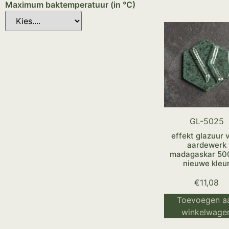
Maximum baktemperatuur (in °C)
GL-5025
effekt glazuur 
aardewerk
madagaskar 500
nieuwe kleu
€
11,08
Toevoegen a
winkelwage