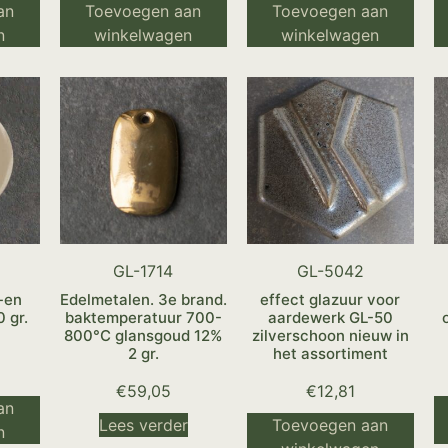
an
Toevoegen aan
Toevoegen aan
n
winkelwagen
winkelwagen
GL-1714
GL-5042
-en
Edelmetalen. 3e brand.
effect glazuur voor
 gr.
baktemperatuur 700-
aardewerk GL-50
800°C glansgoud 12%
zilverschoon nieuw in
2 gr.
het assortiment
€
59,05
€
12,81
an
Lees verder
Toevoegen aan
n