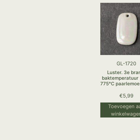
GL-1720
Luster. 3e bra
baktemperatuur
775°C paarlemoer
€
5,99
Toevoegen a
winkelwage