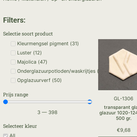
Filters:
Selectie soort product
Kleurmengsel pigment
(
31
)
Luster
(
12
)
Majolica
(
47
)
Onderglazuurpotloden/waskrijtjes
(
19
)
Opglazuurverf
(
50
)
Prijs range
GL-1306
transparant gl
3
—
398
glazuur 1020-12
500 gr.
Selecteer kleur
€
9,68
All