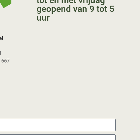
tot en met vrijdag
geopend van 9 tot 5
uur
el
l
1 667