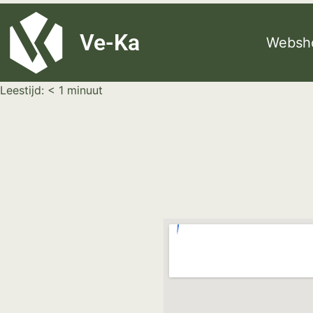
G-8P7N3X5BJ9
Ve-Ka
Websh
Leestijd:
< 1
minuut