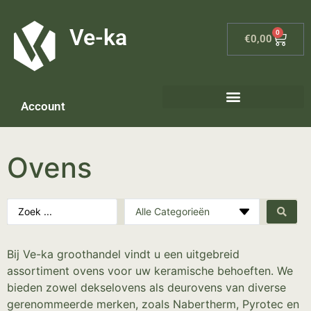
G-8P7N3X5BJ9
Ve-ka
0
€
0,00
Account
Keramiek materialen – home
Ovens
Bij Ve-ka groothandel vindt u een uitgebreid
assortiment ovens voor uw keramische behoeften. We
bieden zowel dekselovens als deurovens van diverse
gerenommeerde merken, zoals Nabertherm, Pyrotec en