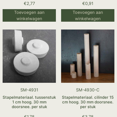
€
2,77
€
0,91
Toevoegen aan
Toevoegen aan
winkelwagen
winkelwagen
SM-4931
SM-4930-C
Stapelmateriaal. tussenstuk
Stapelmateriaal. cilinder 15
1 cm hoog. 30 mm
cm hoog. 30 mm doorsnee.
doorsnee. per stuk
per stuk
€
1,78
€
3,78