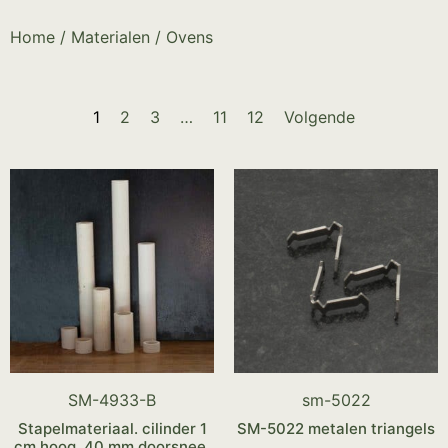
Home
/
Materialen
/ Ovens
1
2
3
…
11
12
Volgende
SM-4933-B
sm-5022
Stapelmateriaal. cilinder 1
SM-5022 metalen triangels
cm hoog. 40 mm doorsnee.