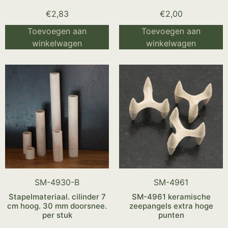
€
2,83
€
2,00
Toevoegen aan
Toevoegen aan
winkelwagen
winkelwagen
SM-4930-B
SM-4961
Stapelmateriaal. cilinder 7
SM-4961 keramische
cm hoog. 30 mm doorsnee.
zeepangels extra hoge
per stuk
punten