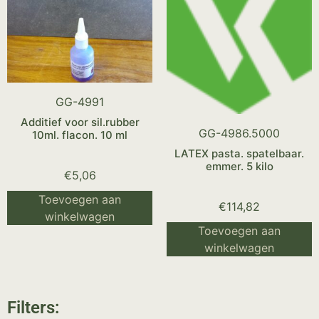
GG-4991
Additief voor sil.rubber
GG-4986.5000
10ml. flacon. 10 ml
LATEX pasta. spatelbaar.
emmer. 5 kilo
€
5,06
Toevoegen aan
€
114,82
winkelwagen
Toevoegen aan
winkelwagen
Filters: