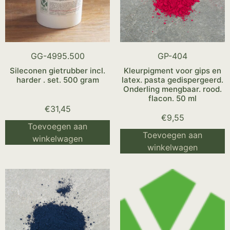
GG-4995.500
GP-404
Sileconen gietrubber incl.
Kleurpigment voor gips en
harder . set. 500 gram
latex. pasta gedispergeerd.
Onderling mengbaar. rood.
flacon. 50 ml
€
31,45
€
9,55
Toevoegen aan
Toevoegen aan
winkelwagen
winkelwagen