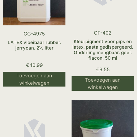
GP-402
GG-4975
Kleurpigment voor gips en
LATEX vloeibaar rubber.
latex. pasta gedispergeerd.
jerrycan. 2½ liter
Onderling mengbaar. geel.
flacon. 50 ml
€
40,99
€
9,55
Toevoegen aan
Toevoegen aan
winkelwagen
winkelwagen