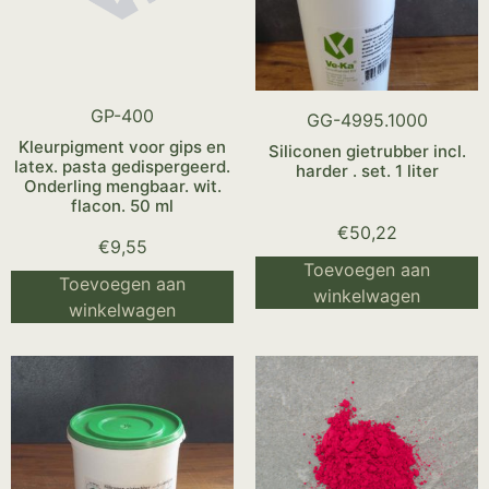
GP-400
GG-4995.1000
Kleurpigment voor gips en
Siliconen gietrubber incl.
latex. pasta gedispergeerd.
harder . set. 1 liter
Onderling mengbaar. wit.
flacon. 50 ml
€
50,22
€
9,55
Toevoegen aan
Toevoegen aan
winkelwagen
winkelwagen