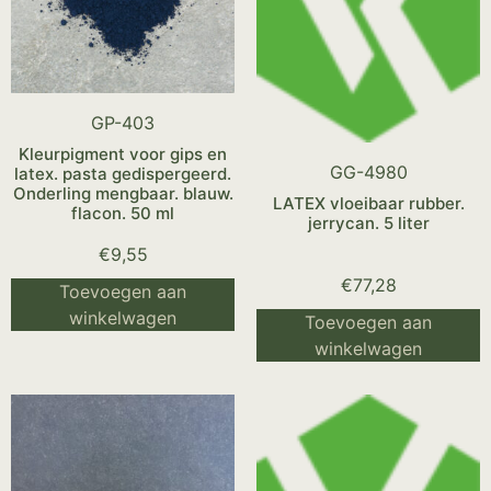
GP-403
Kleurpigment voor gips en
GG-4980
latex. pasta gedispergeerd.
Onderling mengbaar. blauw.
LATEX vloeibaar rubber.
flacon. 50 ml
jerrycan. 5 liter
€
9,55
€
77,28
Toevoegen aan
winkelwagen
Toevoegen aan
winkelwagen