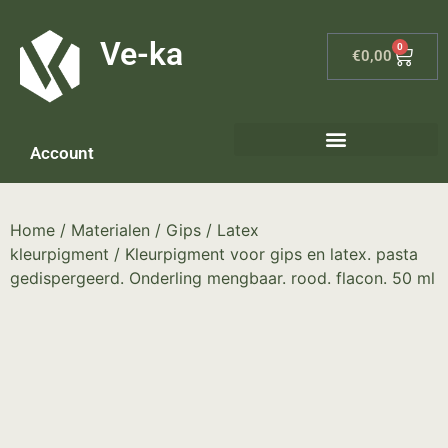
G-8P7N3X5BJ9
Ve-ka
0
€
0,00
Account
Keramiek materialen – home
Home
/
Materialen
/
Gips
/
Latex
kleurpigment
/ Kleurpigment voor gips en latex. pasta
gedispergeerd. Onderling mengbaar. rood. flacon. 50 ml