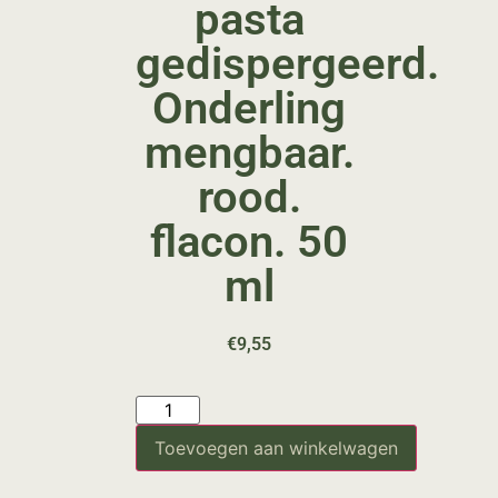
pasta
gedispergeerd.
Onderling
mengbaar.
rood.
flacon. 50
ml
€
9,55
Toevoegen aan winkelwagen