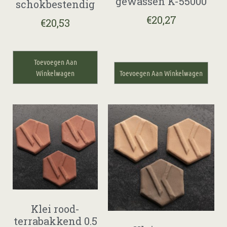
gewassen K-55000
schokbestendig
€
20,27
€
20,53
Toevoegen Aan
Winkelwagen
Toevoegen Aan Winkelwagen
Klei rood-
terrabakkend 0.5