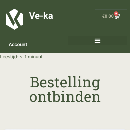
G-8P7N3X5BJ9
Ve-ka
0
€
0,00
Account
Keramiek materialen – home
Leestijd:
< 1
minuut
Bestelling
ontbinden