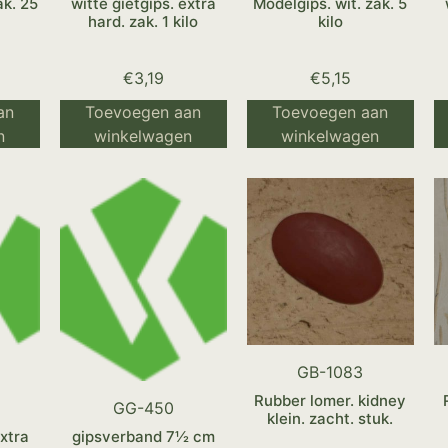
ak. 25
witte gietgips. extra
Modelgips. wit. zak. 5
hard. zak. 1 kilo
kilo
€
3,19
€
5,15
an
Toevoegen aan
Toevoegen aan
n
winkelwagen
winkelwagen
GB-1083
Rubber lomer. kidney
GG-450
klein. zacht. stuk.
extra
gipsverband 7½ cm