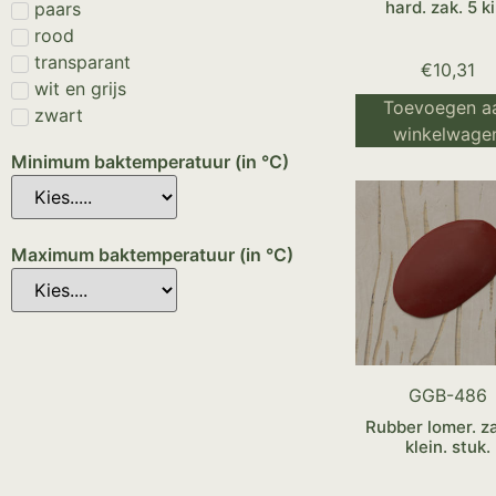
hard. zak. 5 ki
paars
rood
transparant
€
10,31
wit en grijs
Toevoegen a
zwart
winkelwage
Minimum baktemperatuur (in °C)
Maximum baktemperatuur (in °C)
GGB-486
Rubber lomer. z
klein. stuk.