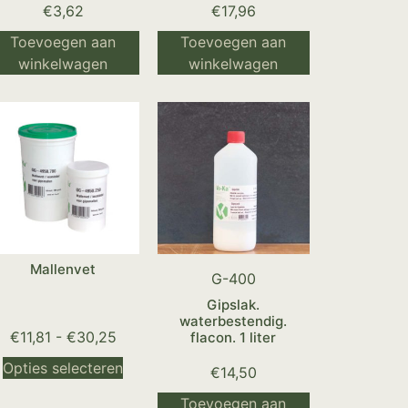
€
3,62
€
17,96
Toevoegen aan
Toevoegen aan
winkelwagen
winkelwagen
Mallenvet
G-400
Gipslak.
waterbestendig.
€
11,81
-
€
30,25
flacon. 1 liter
Opties selecteren
€
14,50
Toevoegen aan