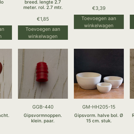
lo
breed. lengte 2.7
meter. rol. 2.7 mtr.
€
3,39
Toevoegen aan
€
1,85
winkelwagen
an
Toevoegen aan
n
winkelwagen
GGB-440
GM-HH205-15
acht.
Gipsvormnoppen.
Gipsvorm. halve bol. Ø
klein. paar.
15 cm. stuk.