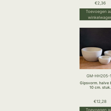
€
2,36
Toevoegen a
winkelwage
GM-HH205-
Gipsvorm. halve 
10 cm. stuk.
€
12,28
Toevoegen a