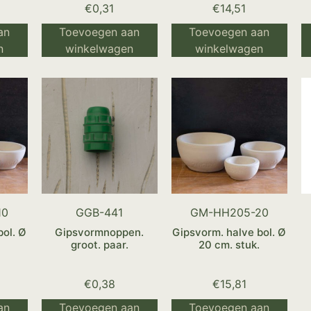
€
0,31
€
14,51
an
Toevoegen aan
Toevoegen aan
n
winkelwagen
winkelwagen
10
GGB-441
GM-HH205-20
bol. Ø
Gipsvormnoppen.
Gipsvorm. halve bol. Ø
groot. paar.
20 cm. stuk.
€
0,38
€
15,81
an
Toevoegen aan
Toevoegen aan