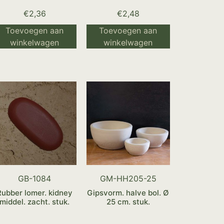
€
2,36
€
2,48
Toevoegen aan
Toevoegen aan
winkelwagen
winkelwagen
GB-1084
GM-HH205-25
Rubber lomer. kidney
Gipsvorm. halve bol. Ø
middel. zacht. stuk.
25 cm. stuk.