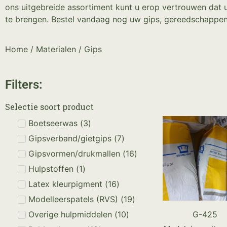
ons uitgebreide assortiment kunt u erop vertrouwen dat u
te brengen. Bestel vandaag nog uw gips, gereedschappen e
Home
/
Materialen
/ Gips
Filters:
Selectie soort product
Boetseerwas
(
3
)
Gipsverband/gietgips
(
7
)
Gipsvormen/drukmallen
(
16
)
Hulpstoffen
(
1
)
Latex kleurpigment
(
16
)
Modelleerspatels (RVS)
(
19
)
G-425
Overige hulpmiddelen
(
10
)