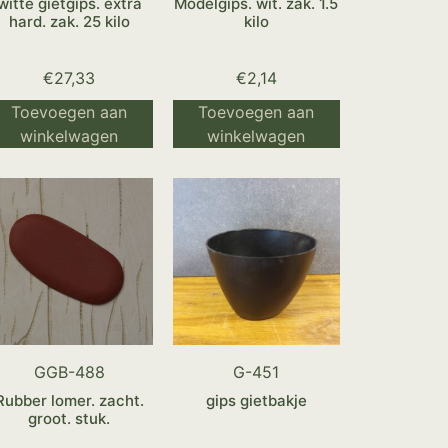
witte gietgips. extra
Modelgips. wit. zak. 1.5
hard. zak. 25 kilo
kilo
€
27,33
€
2,14
Toevoegen aan
Toevoegen aan
winkelwagen
winkelwagen
GGB-488
G-451
Rubber lomer. zacht.
gips gietbakje
groot. stuk.