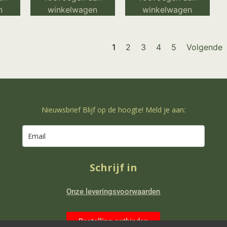
n
winkelwagen
winkelwagen
1
2
3
4
5
Volgende
Nieuwsbrief Blijf op de hoogte! Meld je aan:
Schrijf in
Onze leveringsvoorwaarden
Bestelling ontbinden