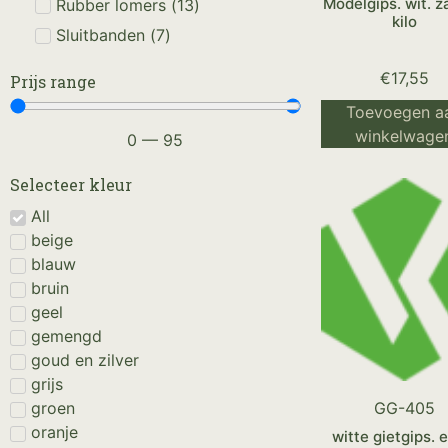
Modelgips. wit. z
Rubber lomers
(
13
)
kilo
Sluitbanden
(
7
)
€
17,55
Prijs range
Toevoegen a
winkelwage
0
—
95
Selecteer kleur
All
beige
blauw
bruin
geel
gemengd
goud en zilver
grijs
groen
GG-405
oranje
witte gietgips. 