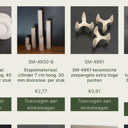
SM-4930-B
SM-4961
al.
Stapelmateriaal.
SM-4961 keramische
og. 40
cilinder 7 cm hoog. 30
zeepangels extra hoge
t
 stuk
mm doorsnee. per stuk
punten
€
2,77
€
0,91
an
Toevoegen aan
Toevoegen aan
n
winkelwagen
winkelwagen