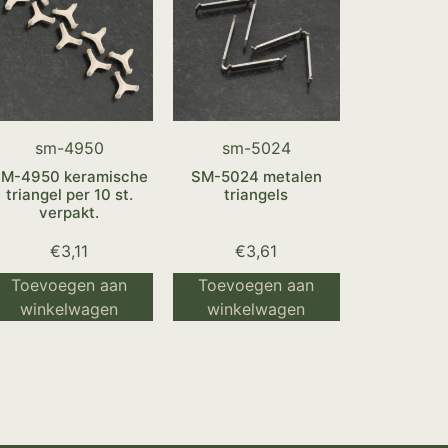
sm-4950
sm-5024
M-4950 keramische
SM-5024 metalen
triangel per 10 st.
triangels
verpakt.
€
3,11
€
3,61
Toevoegen aan
Toevoegen aan
winkelwagen
winkelwagen