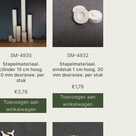
SM-4935
SM-4932
Stapelmateriaal.
Stapelmateriaal.
cilinder 15 cm hoog.
eindstuk 1 cm hoog. 30
40 mm doorsnee. per
mm doorsnee. per stuk
stuk
€
1,78
€
3,78
Toevoegen aan
Toevoegen aan
winkelwagen
winkelwagen