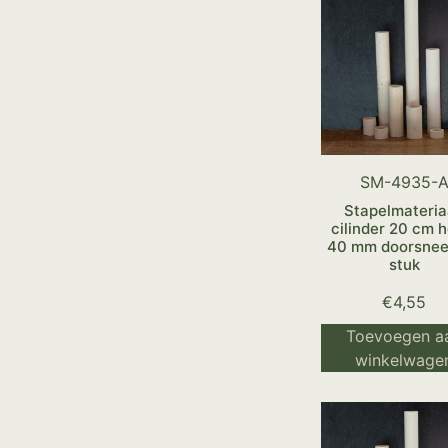
SM-4935-
Stapelmateria
cilinder 20 cm 
40 mm doorsnee
stuk
€
4,55
Toevoegen a
winkelwage