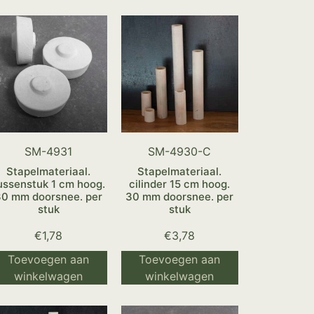
SM-4931
SM-4930-C
Stapelmateriaal.
Stapelmateriaal.
ussenstuk 1 cm hoog.
cilinder 15 cm hoog.
30 mm doorsnee. per
30 mm doorsnee. per
stuk
stuk
€
1,78
€
3,78
Toevoegen aan
Toevoegen aan
winkelwagen
winkelwagen