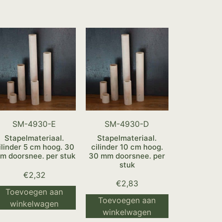
SM-4930-E
SM-4930-D
Stapelmateriaal.
Stapelmateriaal.
ilinder 5 cm hoog. 30
cilinder 10 cm hoog.
m doorsnee. per stuk
30 mm doorsnee. per
stuk
€
2,32
€
2,83
Toevoegen aan
Toevoegen aan
winkelwagen
winkelwagen