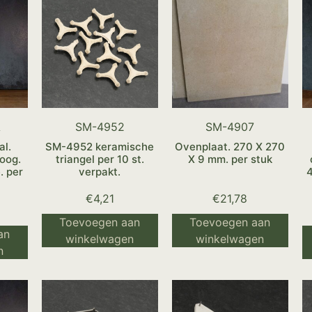
A
SM-4952
SM-4907
al.
SM-4952 keramische
Ovenplaat. 270 X 270
hoog.
triangel per 10 st.
X 9 mm. per stuk
. per
verpakt.
€
4,21
€
21,78
Toevoegen aan
Toevoegen aan
an
winkelwagen
winkelwagen
n