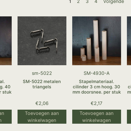
1
2
3
4
Volgende
B
sm-5022
SM-4930-A
al.
SM-5022 metalen
Stapelmateriaal.
g. 40
triangels
cilinder 3 cm hoog. 30
c
 stuk
mm doorsnee. per stuk
m
€
2,06
€
2,17
an
Toevoegen aan
Toevoegen aan
n
winkelwagen
winkelwagen