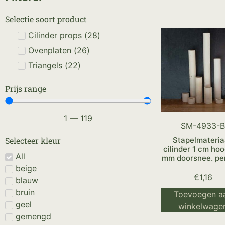
Selectie soort product
Cilinder props
(
28
)
Ovenplaten
(
26
)
Triangels
(
22
)
Prijs range
1
—
119
SM-4933-
Stapelmateria
Selecteer kleur
cilinder 1 cm hoo
All
mm doorsnee. per
beige
€
1,16
blauw
bruin
Toevoegen a
geel
winkelwage
gemengd