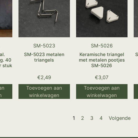
A
SM-5023
SM-5026
al.
SM-5023 metalen
Keramische triangel
S
og. 40
triangels
met metalen pootjes
 stuk
SM-5026
€
2,49
€
3,07
an
Toevoegen aan
Toevoegen aan
n
winkelwagen
winkelwagen
1
2
3
4
Volgende