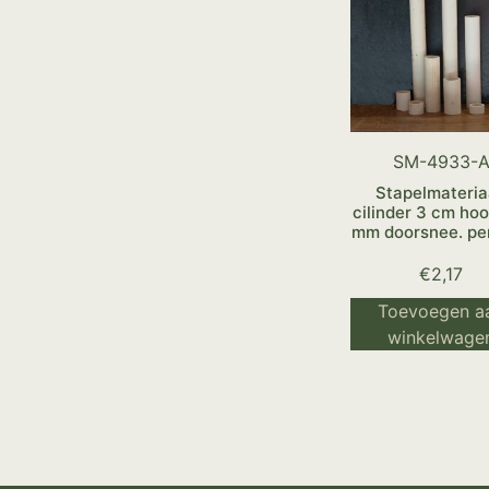
SM-4933-
Stapelmateria
cilinder 3 cm ho
mm doorsnee. per
€
2,17
Toevoegen a
winkelwage