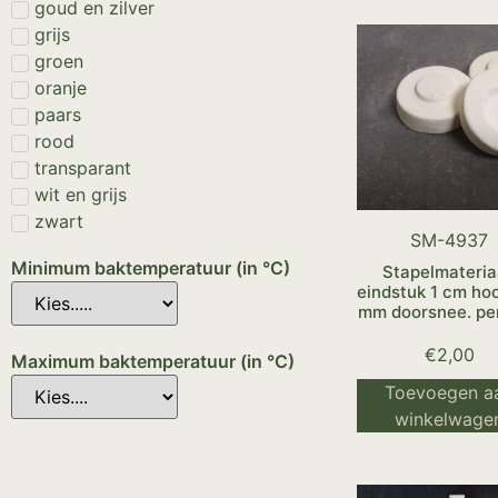
goud en zilver
grijs
groen
oranje
paars
rood
transparant
wit en grijs
zwart
SM-4937
Minimum baktemperatuur (in °C)
Stapelmateria
eindstuk 1 cm ho
mm doorsnee. per
€
2,00
Maximum baktemperatuur (in °C)
Toevoegen a
winkelwage