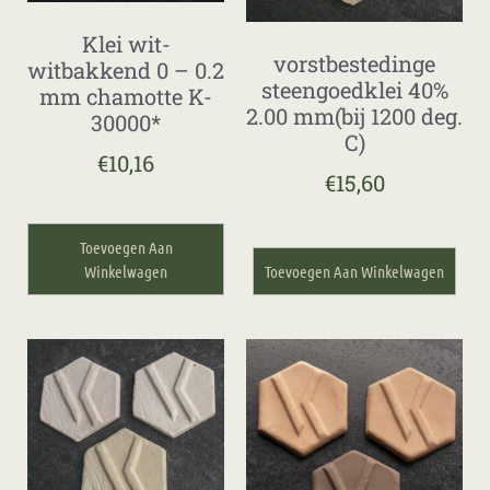
Klei wit-
vorstbestedinge
witbakkend 0 – 0.2
steengoedklei 40%
mm chamotte K-
2.00 mm(bij 1200 deg.
30000*
C)
€
10,16
€
15,60
Toevoegen Aan
Winkelwagen
Toevoegen Aan Winkelwagen