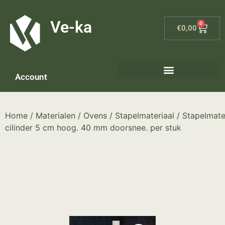
G-8P7N3X5BJ9
Ve-ka
0
€
0,00
Account
Home
/
Materialen
/
Ovens
/
Stapelmateriaal
/ Stapelmater
cilinder 5 cm hoog. 40 mm doorsnee. per stuk