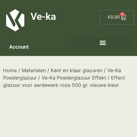
G-8P7N3X5BJ9
Ve-ka
0
€
0,00
Account
Keramiek materialen – home
Home
/
Materialen
/
Kant en klaar glazuren
/
Ve-Ka
Poederglazuur
/
Ve-Ka Poederglazuur Effekt
/ Effect
glazuur voor aardewerk roze 500 gr. nieuwe kleur