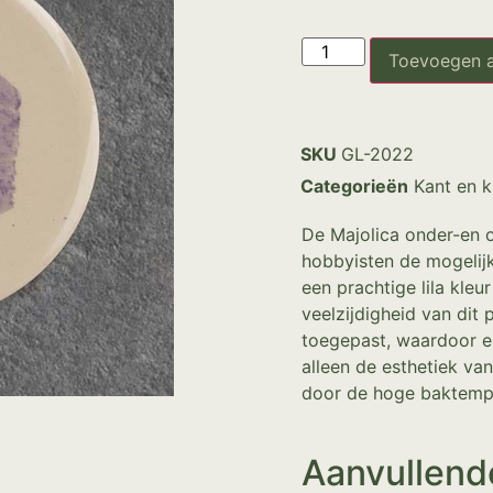
Toevoegen 
SKU
GL-2022
Categorieën
Kant en k
De Majolica onder-en o
hobbyisten de mogelijk
een prachtige lila kleu
veelzijdigheid van dit
toegepast, waardoor el
alleen de esthetiek v
door de hoge baktempe
Aanvullend