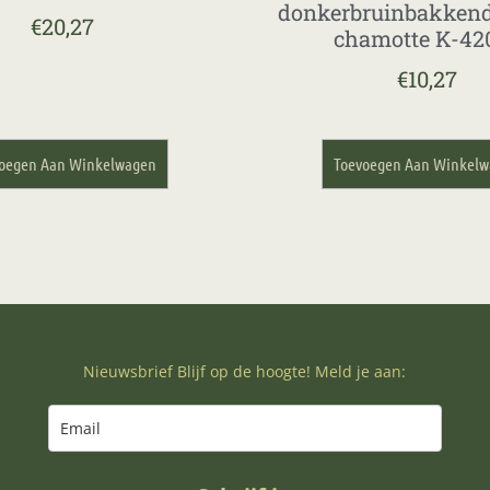
donkerbruinbakken
€
20,27
chamotte K-42
€
10,27
oegen Aan Winkelwagen
Toevoegen Aan Winkel
Nieuwsbrief Blijf op de hoogte! Meld je aan: