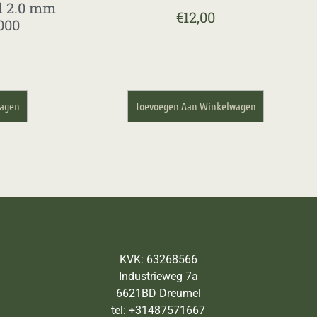
d 2.0 mm
€
12,00
000
wagen
Toevoegen Aan Winkelwagen
KVK: 63268566
Industrieweg 7a
6621BD Dreumel
tel: +31487571667