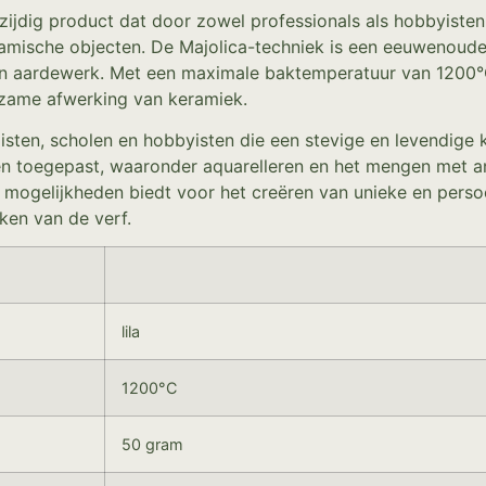
zijdig product dat door zowel professionals als hobbyisten
eramische objecten. De Majolica-techniek is een eeuwenoude
 aardewerk. Met een maximale baktemperatuur van 1200°C is
rzame afwerking van keramiek.
isten, scholen en hobbyisten die een stevige en levendige 
n toegepast, waaronder aquarelleren en het mengen met ande
mogelijkheden biedt voor het creëren van unieke en persoo
en van de verf.
lila
1200°C
50 gram