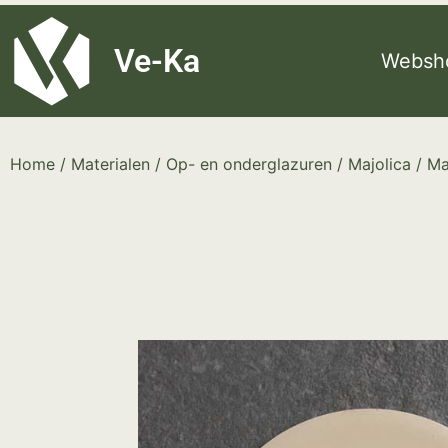
G-8P7N3X5BJ9
Ve-Ka
Websh
Home
/
Materialen
/
Op- en onderglazuren
/
Majolica
/ Ma