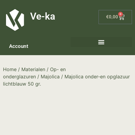
G-8P7N3X5BJ9
Ve-ka
0
€
0,00
Account
Home
/
Materialen
/
Op- en
onderglazuren
/
Majolica
/ Majolica onder-en opglazuur
lichtblauw 50 gr.