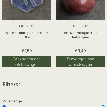
GL-5103
GL-5107
Ve-Ka Rakuglazuur Blue
Ve-Ka Rakuglazuur
Sky
Aubergine
€
7,50
€
9,40
Toevoegen aan
Toevoegen aan
winkelwagen
winkelwagen
Filters:
Prijs range