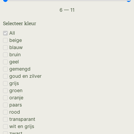
6
—
11
Selecteer kleur
All
beige
blauw
bruin
geel
gemengd
goud en zilver
grijs
groen
oranje
paars
rood
transparant
wit en grijs
zwart