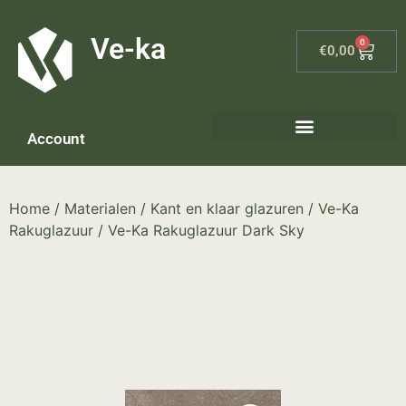
G-8P7N3X5BJ9
Ve-ka
0
€
0,00
Account
Keramiek materialen – home
Home
/
Materialen
/
Kant en klaar glazuren
/
Ve-Ka
Rakuglazuur
/ Ve-Ka Rakuglazuur Dark Sky