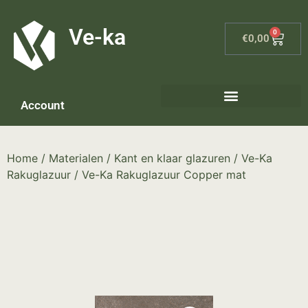
G-8P7N3X5BJ9
Ve-ka
0
€
0,00
Account
Keramiek materialen – home
Home
/
Materialen
/
Kant en klaar glazuren
/
Ve-Ka
Rakuglazuur
/ Ve-Ka Rakuglazuur Copper mat