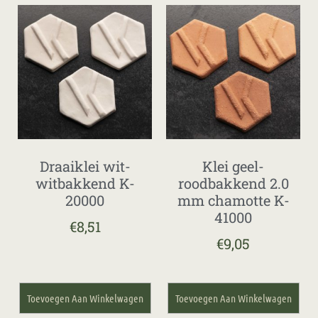
Draaiklei wit-
Klei geel-
witbakkend K-
roodbakkend 2.0
20000
mm chamotte K-
41000
€
8,51
€
9,05
Toevoegen Aan Winkelwagen
Toevoegen Aan Winkelwagen