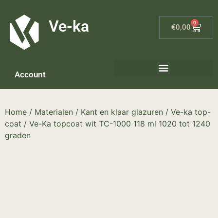
G-8P7N3X5BJ9
Ve-ka
0
€
0,00
Account
Home
/
Materialen
/
Kant en klaar glazuren
/
Ve-ka top-
coat
/ Ve-Ka topcoat wit TC-1000 118 ml 1020 tot 1240
graden