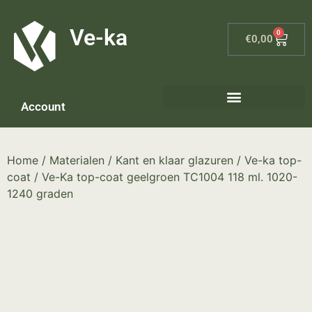
G-8P7N3X5BJ9
Ve-ka
0
€
0,00
Account
Home
/
Materialen
/
Kant en klaar glazuren
/
Ve-ka top-
coat
/ Ve-Ka top-coat geelgroen TC1004 118 ml. 1020-
1240 graden