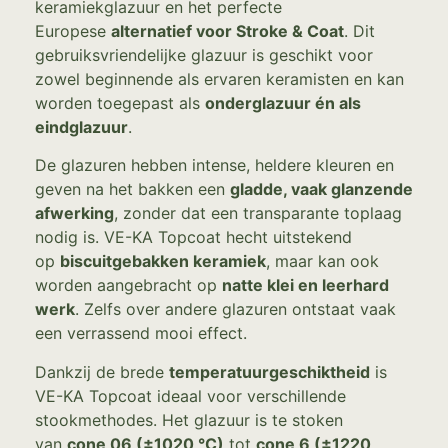
keramiekglazuur en het perfecte
Europese
alternatief voor Stroke & Coat
. Dit
gebruiksvriendelijke glazuur is geschikt voor
zowel beginnende als ervaren keramisten en kan
worden toegepast als
onderglazuur én als
eindglazuur
.
De glazuren hebben intense, heldere kleuren en
geven na het bakken een
gladde, vaak glanzende
afwerking
, zonder dat een transparante toplaag
nodig is. VE-KA Topcoat hecht uitstekend
op
biscuitgebakken keramiek
, maar kan ook
worden aangebracht op
natte klei en leerhard
werk
. Zelfs over andere glazuren ontstaat vaak
een verrassend mooi effect.
Dankzij de brede
temperatuurgeschiktheid
is
VE-KA Topcoat ideaal voor verschillende
stookmethodes. Het glazuur is te stoken
van
cone 06 (±1020 °C)
tot
cone 6 (±1220