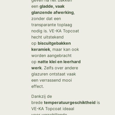
geven na het bakken
een
gladde, vaak
glanzende afwerking
,
zonder dat een
transparante toplaag
nodig is. VE-KA Topcoat
hecht uitstekend
op
biscuitgebakken
keramiek
, maar kan ook
worden aangebracht
op
natte klei en leerhard
werk
. Zelfs over andere
glazuren ontstaat vaak
een verrassend mooi
effect.
Dankzij de
brede
temperatuurgeschiktheid
is
VE-KA Topcoat ideaal
voor verschillende