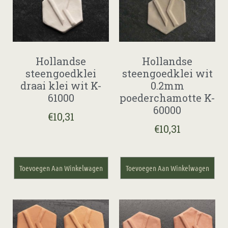
Hollandse
Hollandse
steengoedklei
steengoedklei wit
draai klei wit K-
0.2mm
61000
poederchamotte K-
60000
€
10,31
€
10,31
Toevoegen Aan Winkelwagen
Toevoegen Aan Winkelwagen