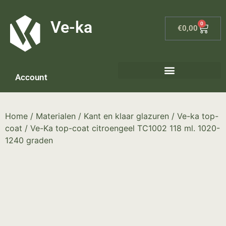
G-8P7N3X5BJ9
Ve-ka
0
€
0,00
Account
Keramiek materialen – home
Home
/
Materialen
/
Kant en klaar glazuren
/
Ve-ka top-
coat
/ Ve-Ka top-coat citroengeel TC1002 118 ml. 1020-
1240 graden