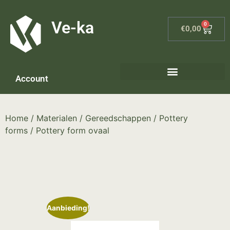
G-8P7N3X5BJ9
Ve-ka
0
€
0,00
Account
Home
/
Materialen
/
Gereedschappen
/
Pottery
forms
/ Pottery form ovaal
Aanbieding!