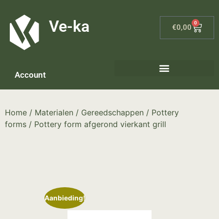
G-8P7N3X5BJ9
Ve-ka
0
€
0,00
Account
Home
/
Materialen
/
Gereedschappen
/
Pottery
forms
/ Pottery form afgerond vierkant grill
Aanbieding!