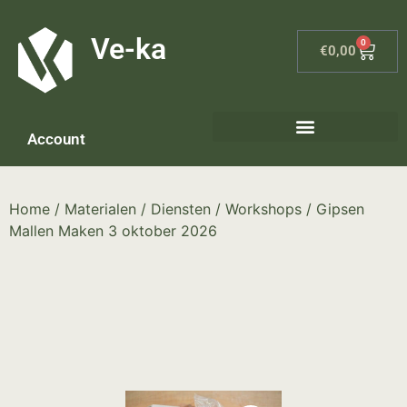
G-8P7N3X5BJ9
Ve-ka
0
€
0,00
Account
Keramiek materialen – home
Home
/
Materialen
/
Diensten
/
Workshops
/ Gipsen
Mallen Maken 3 oktober 2026