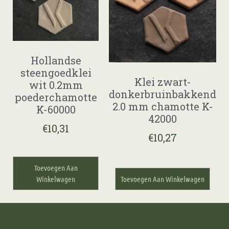
Hollandse
steengoedklei
Klei zwart-
wit 0.2mm
donkerbruinbakkend
poederchamotte
2.0 mm chamotte K-
K-60000
42000
€
10,31
€
10,27
Toevoegen Aan
Winkelwagen
Toevoegen Aan Winkelwagen