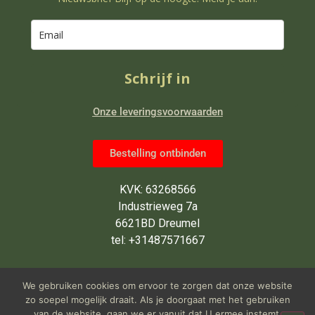
Schrijf in
Onze leveringsvoorwaarden
Bestelling ontbinden
KVK: 63268566
Industrieweg 7a
6621BD Dreumel
tel: +31487571667
Wij zijn van maandag tot en met
We gebruiken cookies om ervoor te zorgen dat onze website
vrijdag open van 9 tot 5 uur
zo soepel mogelijk draait. Als je doorgaat met het gebruiken
van de website, gaan we er vanuit dat U ermee instemt.