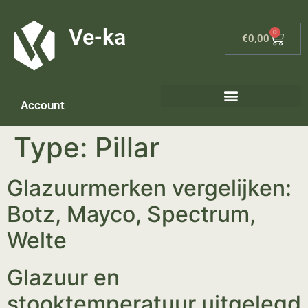
G-8P7N3X5BJ9
Ve-ka
0
€
0,00
Account
Keramiek materialen – home
Type:
Pillar
Glazuurmerken vergelijken:
Botz, Mayco, Spectrum,
Welte
Glazuur en
stooktemperatuur uitgelegd