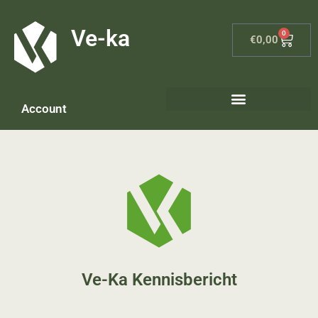
G-8P7N3X5BJ9
Ve-ka
0
€
0,00
Account
Keramiek materialen – home
Ve-Ka Kennisbericht