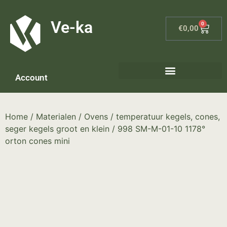
G-8P7N3X5BJ9
Ve-ka
0
€
0,00
Account
Keramiek materialen – home
Home
/
Materialen
/
Ovens
/
temperatuur kegels, cones,
seger kegels groot en klein
/ 998 SM-M-01-10 1178°
orton cones mini