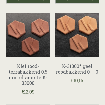
Klei rood-
K-31000* geel
terrabakkend 0.5
roodbakkend 0 – 0
mm chamotte K-
€
10,16
33000
€
12,09