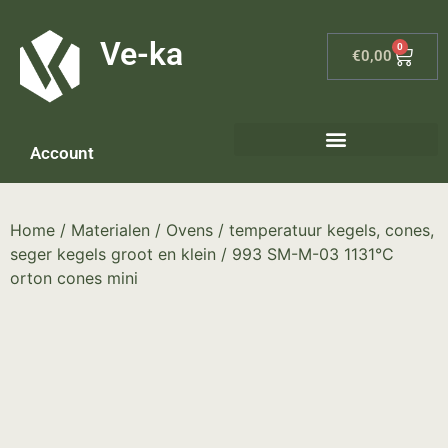
G-8P7N3X5BJ9
Ve-ka
0
€
0,00
Account
Home
/
Materialen
/
Ovens
/
temperatuur kegels, cones,
seger kegels groot en klein
/ 993 SM-M-03 1131°C
orton cones mini