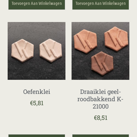
Toevoegen Aan Winkelwagen
Toevoegen Aan Winkelwagen
Oefenklei
Draaiklei geel-
roodbakkend K-
€
5,81
21000
€
8,51