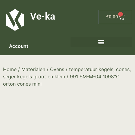
G-8P7N3X5BJ9
Ve-ka
0
€
0,00
Account
Keramiek materialen – home
Home
/
Materialen
/
Ovens
/
temperatuur kegels, cones,
seger kegels groot en klein
/ 991 SM-M-04 1098°C
orton cones mini