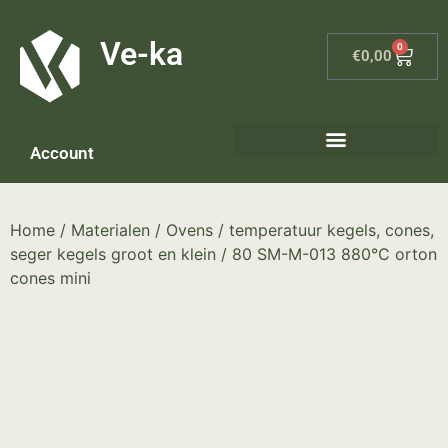
G-8P7N3X5BJ9
Ve-ka
0
€
0,00
Account
Home
/
Materialen
/
Ovens
/
temperatuur kegels, cones,
seger kegels groot en klein
/ 80 SM-M-013 880°C orton
cones mini