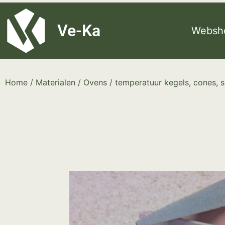
G-8P7N3X5BJ9
Ve-Ka
Websh
Home
/
Materialen
/
Ovens
/
temperatuur kegels, cones, s