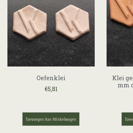
Oefenklei
Klei g
mm c
€
5,81
Toevoegen Aan Winkelwagen
Toev