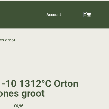
0
Account
es groot
-10 1312°C Orton
ones groot
€
6,96