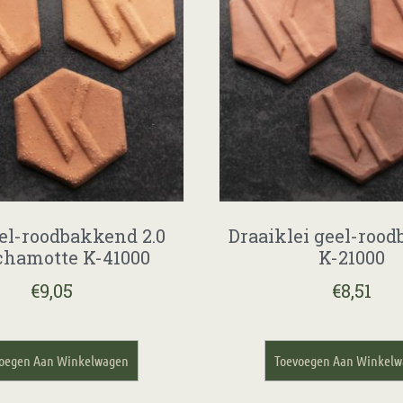
eel-roodbakkend 2.0
Draaiklei geel-roo
hamotte K-41000
K-21000
€
9,05
€
8,51
oegen Aan Winkelwagen
Toevoegen Aan Winkel