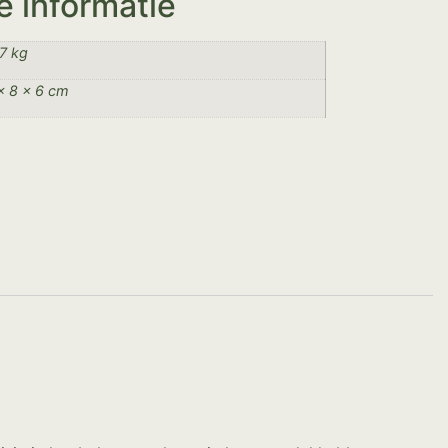
e informatie
7 kg
× 8 × 6 cm