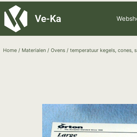
G-8P7N3X5BJ9
Ve-Ka
Websh
Home
/
Materialen
/
Ovens
/
temperatuur kegels, cones, s