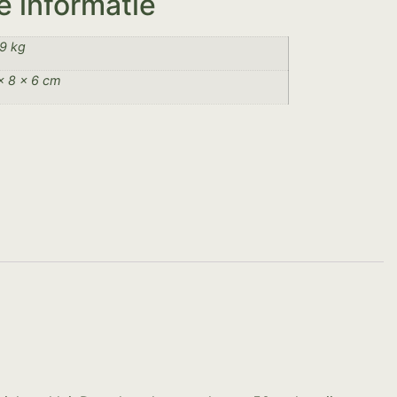
e informatie
9 kg
× 8 × 6 cm