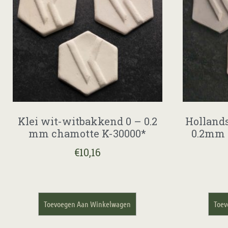
Klei wit-witbakkend 0 – 0.2
Hollands
mm chamotte K-30000*
0.2mm 
€
10,16
Toevoegen Aan Winkelwagen
Toev