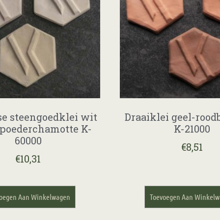
e steengoedklei wit
Draaiklei geel-roo
poederchamotte K-
K-21000
60000
€
8,51
€
10,31
oegen Aan Winkelwagen
Toevoegen Aan Winkel