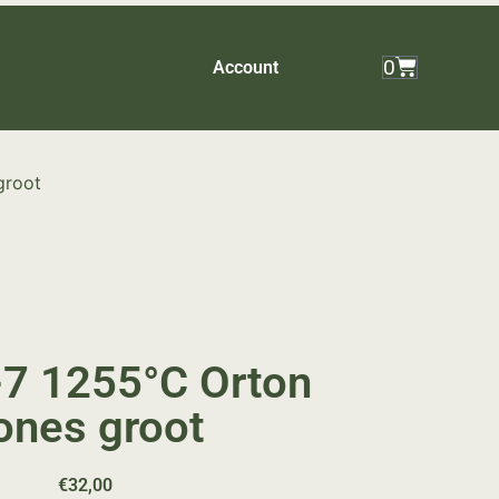
0
Account
groot
7 1255°C Orton
ones groot
€
32,00