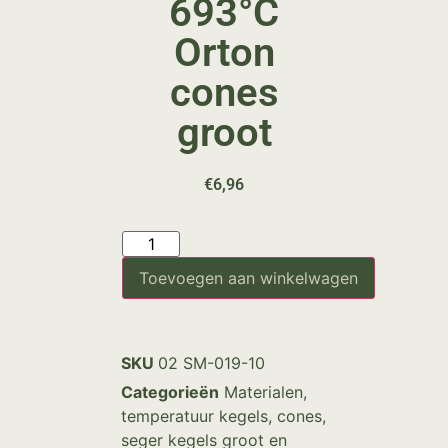
693°C
Orton
cones
groot
€
6,96
Toevoegen aan winkelwagen
SKU
02 SM-019-10
Categorieën
Materialen
,
temperatuur kegels, cones,
seger kegels groot en