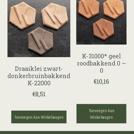
K-31000* geel
roodbakkend 0 –
Draaiklei zwart-
0
donkerbruinbakkend
€
10,16
K-22000
€
8,51
Toevoegen Aan
Toevoegen Aan Winkelwagen
Winkelwagen