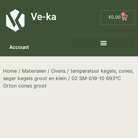
G-8P7N3X5BJ9
Ve-ka
0
€
0,00
Account
Keramiek materialen – home
Home
/
Materialen
/
Ovens
/
temperatuur kegels, cones,
seger kegels groot en klein
/ 02 SM-019-10 693°C
Orton cones groot