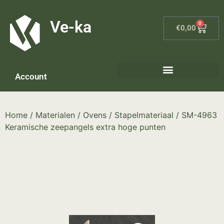
G-8P7N3X5BJ9
Ve-ka
0
€
0,00
Account
Keramiek materialen – home
Home
/
Materialen
/
Ovens
/
Stapelmateriaal
/ SM-4963
Keramische zeepangels extra hoge punten