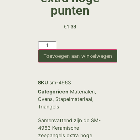
punten
€
1,33
Toevoegen aan winkelwagen
SKU
sm-4963
Categorieën
Materialen
,
Ovens
,
Stapelmateriaal
,
Triangels
Samenvattend zijn de SM-
4963 Keramische
zeepangels extra hoge