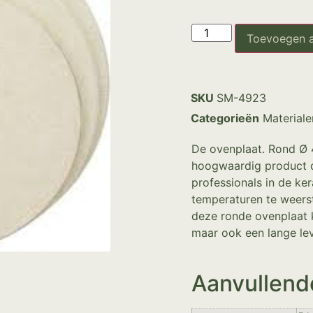
Toevoegen 
SKU
SM-4923
Categorieën
Materiale
De ovenplaat. Rond Ø 
hoogwaardig product d
professionals in de k
temperaturen te weerst
deze ronde ovenplaat k
maar ook een lange lev
Aanvullend