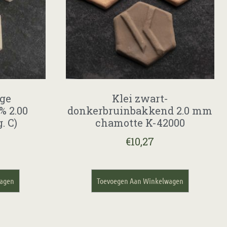
nge
Klei zwart-
% 2.00
donkerbruinbakkend 2.0 mm
. C)
chamotte K-42000
€
10,27
wagen
Toevoegen Aan Winkelwagen