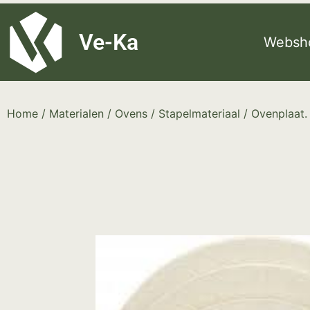
G-8P7N3X5BJ9
Ve-Ka
Websh
Home
/
Materialen
/
Ovens
/
Stapelmateriaal
/ Ovenplaat.