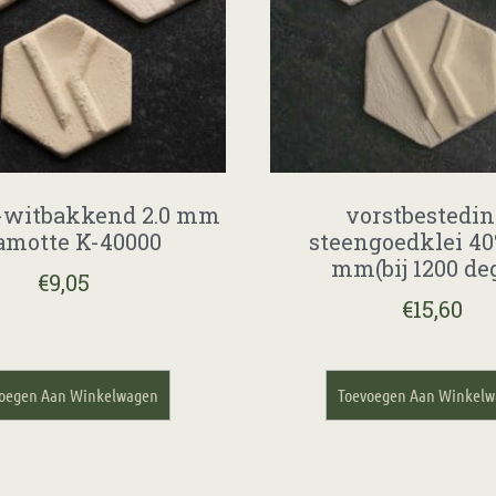
t-witbakkend 2.0 mm
vorstbestedi
amotte K-40000
steengoedklei 40
mm(bij 1200 deg
€
9,05
€
15,60
oegen Aan Winkelwagen
Toevoegen Aan Winkel