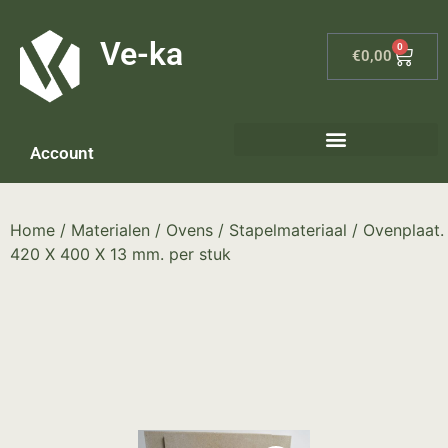
G-8P7N3X5BJ9
Ve-ka
0
€
0,00
Account
Keramiek materialen – home
Home
/
Materialen
/
Ovens
/
Stapelmateriaal
/ Ovenplaat.
420 X 400 X 13 mm. per stuk