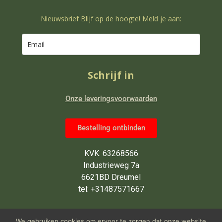
Nieuwsbrief Blijf op de hoogte! Meld je aan:
Schrijf in
Onze leveringsvoorwaarden
Bestelling ontbinden
KVK: 63268566
Industrieweg 7a
6621BD Dreumel
tel: +31487571667
Wij zijn van maandag tot en met
We gebruiken cookies om ervoor te zorgen dat onze website