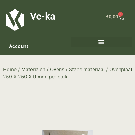
G-8P7N3X5BJ9
Ve-ka
0
€
0,00
Account
Home
/
Materialen
/
Ovens
/
Stapelmateriaal
/ Ovenplaat.
250 X 250 X 9 mm. per stuk