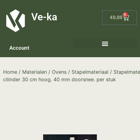
G-8P7N3X5BJ9
Ve-ka
0
€
0,00
Account
Home
/
Materialen
/
Ovens
/
Stapelmateriaal
/ Stapelmater
cilinder 30 cm hoog. 40 mm doorsnee. per stuk