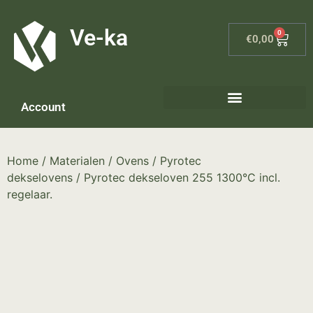
G-8P7N3X5BJ9
Ve-ka
0
€
0,00
Account
Home
/
Materialen
/
Ovens
/
Pyrotec
dekselovens
/ Pyrotec dekseloven 255 1300°C incl.
regelaar.