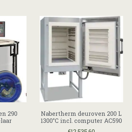
en 290
Nabertherm deuroven 200 L
elaar
1300°C incl. computer AC590
€
12.535,60