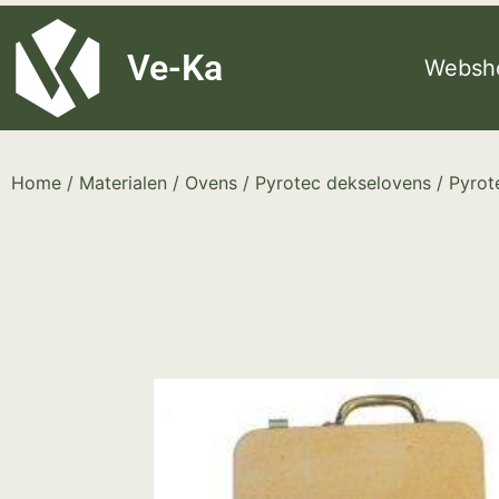
G-8P7N3X5BJ9
Ve-Ka
Websh
Home
/
Materialen
/
Ovens
/
Pyrotec dekselovens
/ Pyrot