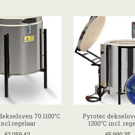
dekseloven 70 1100°C
Pyrotec dekselov
incl.regelaar
1300°C incl. reg
€
2.059,42
€
5.990,35