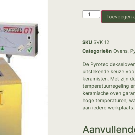
Toevoegen 
SKU
SVK 12
Categorieën
Ovens
,
P
De Pyrotec dekseloven 
uitstekende keuze voor
keramisten. Met zijn 
temperatuurregeling en
keramische oven garant
hoge temperaturen, wa
aan iedere werkplaats.
Aanvullend