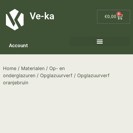
G-8P7N3X5BJ9
Ve-ka
0
€
0,00
Account
Keramiek materialen – home
Home
/
Materialen
/
Op- en
onderglazuren
/
Opglazuurverf
/ Opglazuurverf
oranjebruin