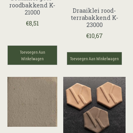
roodbakkend K-
Draaiklei rood-
21000
terrabakkend K-
€
8,51
23000
€
10,67
Toevoegen Aan
Winkelwagen
Toevoegen Aan Winkelwagen