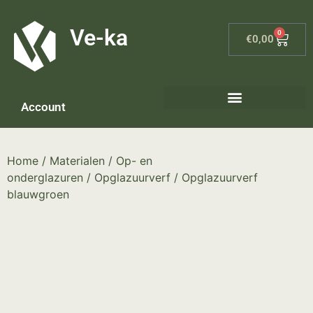
G-8P7N3X5BJ9
Ve-ka
0
€
0,00
Account
Keramiek materialen – home
Home
/
Materialen
/
Op- en
onderglazuren
/
Opglazuurverf
/ Opglazuurverf
blauwgroen