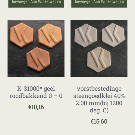
Toevoegen Aan Winkelwagen
Toevoegen Aan Winkelwagen
K-31000* geel
vorstbestedinge
roodbakkend 0 – 0
steengoedklei 40%
2.00 mm(bij 1200
€
10,16
deg. C)
€
15,60