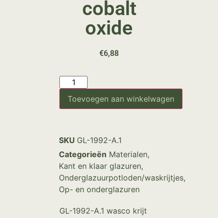
cobalt
oxide
€
6,88
Toevoegen aan winkelwagen
SKU
GL-1992-A.1
Categorieën
Materialen
,
Kant en klaar glazuren
,
Onderglazuurpotloden/waskrijtjes
,
Op- en onderglazuren
GL-1992-A.1 wasco krijt