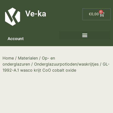
G-8P7N3X5BJ9
Ve-ka
0
€
0,00
Account
Home
/
Materialen
/
Op- en
onderglazuren
/
Onderglazuurpotloden/waskrijtjes
/ GL-
1992-A.1 wasco krijt CoO cobalt oxide