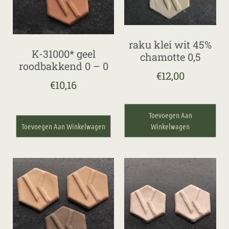
raku klei wit 45%
K-31000* geel
chamotte 0,5
roodbakkend 0 – 0
€
12,00
€
10,16
Toevoegen Aan
Toevoegen Aan Winkelwagen
Winkelwagen