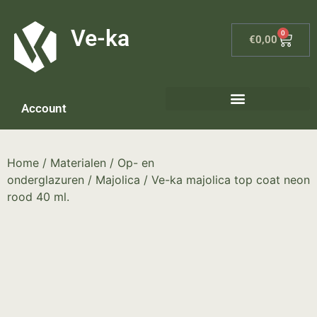
G-8P7N3X5BJ9
Ve-ka
0
€
0,00
Account
Home
/
Materialen
/
Op- en
onderglazuren
/
Majolica
/ Ve-ka majolica top coat neon
rood 40 ml.