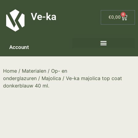
G-8P7N3X5BJ9
Ve-ka
0
€
0,00
Account
Keramiek materialen – home
Home
/
Materialen
/
Op- en
onderglazuren
/
Majolica
/ Ve-ka majolica top coat
donkerblauw 40 ml.