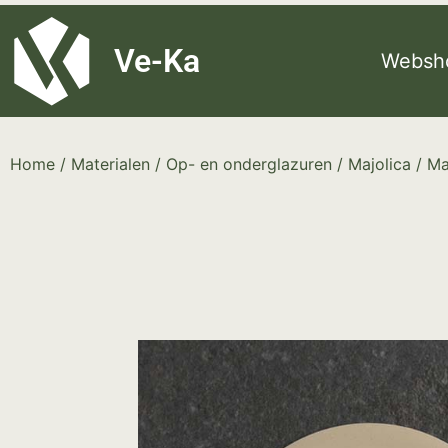
G-8P7N3X5BJ9
Ve-Ka
Websh
Home
/
Materialen
/
Op- en onderglazuren
/
Majolica
/ Ma