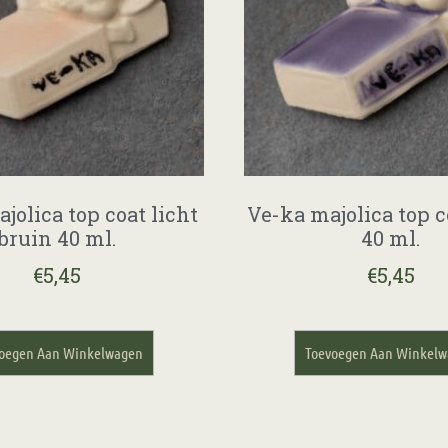
jolica top coat licht
Ve-ka majolica top c
bruin 40 ml.
40 ml.
€
5,45
€
5,45
oegen Aan Winkelwagen
Toevoegen Aan Winkel