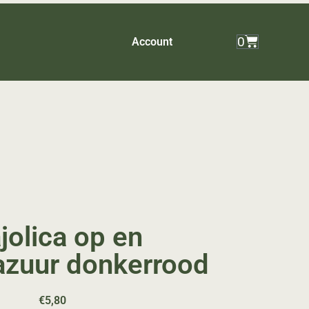
0
Account
jolica op en
azuur donkerrood
€
5,80