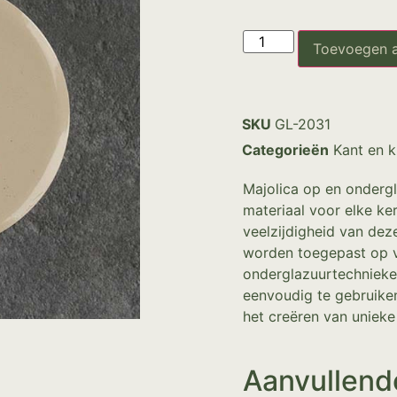
Toevoegen 
SKU
GL-2031
Categorieën
Kant en k
Majolica op en ondergl
materiaal voor elke ke
veelzijdigheid van de
worden toegepast op v
onderglazuurtechnieken
eenvoudig te gebruike
het creëren van unieke
Aanvullend