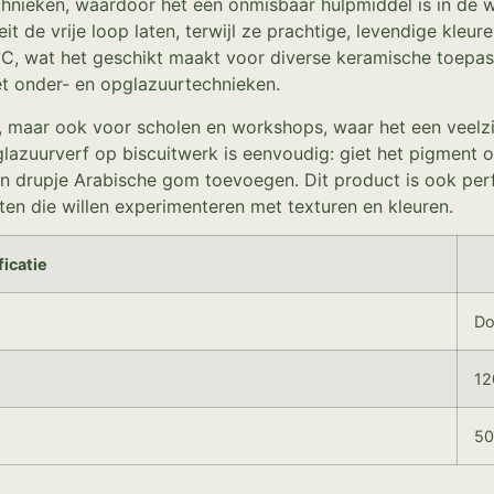
hnieken, waardoor het een onmisbaar hulpmiddel is in de we
it de vrije loop laten, terwijl ze prachtige, levendige kle
C, wat het geschikt maakt voor diverse keramische toepas
t onder- en opglazuurtechnieken.
en, maar ook voor scholen en workshops, waar het een veelz
glazuurverf op biscuitwerk is eenvoudig: giet het pigment
en drupje Arabische gom toevoegen. Dit product is ook per
ten die willen experimenteren met texturen en kleuren.
ficatie
Do
12
50