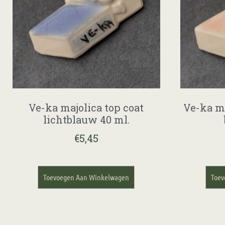
Ve-ka majolica top coat
Ve-ka ma
lichtblauw 40 ml.
€
5,45
Toevoegen Aan Winkelwagen
Toev