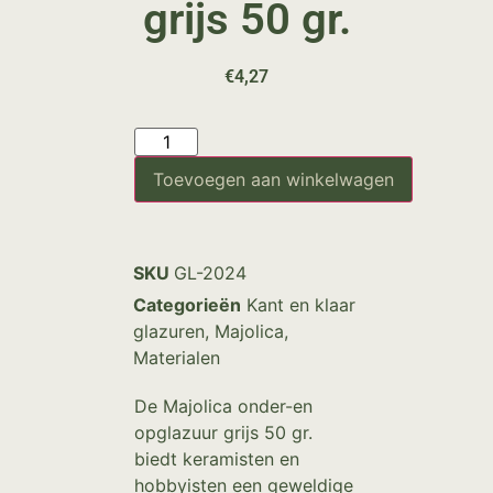
grijs 50 gr.
€
4,27
Toevoegen aan winkelwagen
SKU
GL-2024
Categorieën
Kant en klaar
glazuren
,
Majolica
,
Materialen
De Majolica onder-en
opglazuur grijs 50 gr.
biedt keramisten en
hobbyisten een geweldige