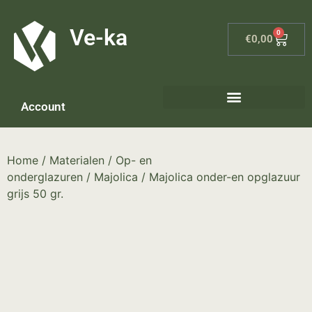
G-8P7N3X5BJ9
Ve-ka
0
€
0,00
Account
Home
/
Materialen
/
Op- en
onderglazuren
/
Majolica
/ Majolica onder-en opglazuur
grijs 50 gr.