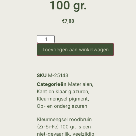
100 gr.
€
7,88
Toevoegen aan winkelwagen
SKU
M-25143
Categorieën
Materialen
,
Kant en klaar glazuren
,
Kleurmengsel pigment
,
Op- en onderglazuren
Kleurmengsel roodbruin
(Zr-Si-Fe) 100 gr. is een
niet-gevaarlijk, veelzijdig