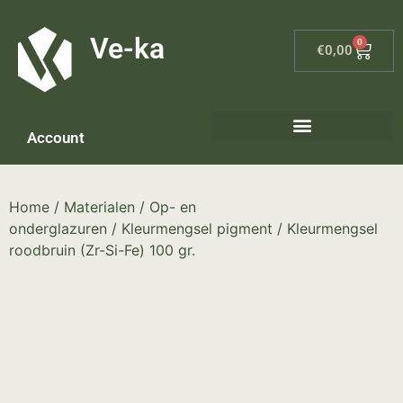
G-8P7N3X5BJ9
Ve-ka
0
€
0,00
Account
Home
/
Materialen
/
Op- en
onderglazuren
/
Kleurmengsel pigment
/ Kleurmengsel
roodbruin (Zr-Si-Fe) 100 gr.