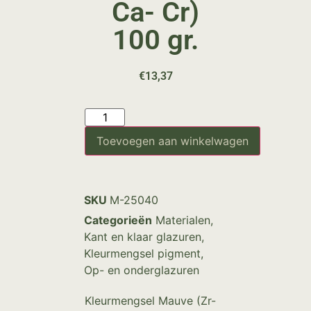
Ca- Cr)
100 gr.
€
13,37
Toevoegen aan winkelwagen
SKU
M-25040
Categorieën
Materialen
,
Kant en klaar glazuren
,
Kleurmengsel pigment
,
Op- en onderglazuren
Kleurmengsel Mauve (Zr-