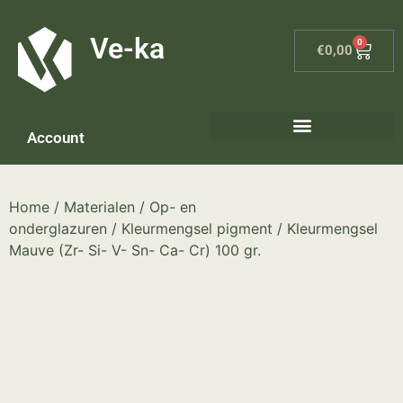
G-8P7N3X5BJ9
Ve-ka
0
€
0,00
Account
Home
/
Materialen
/
Op- en
onderglazuren
/
Kleurmengsel pigment
/ Kleurmengsel
Mauve (Zr- Si- V- Sn- Ca- Cr) 100 gr.