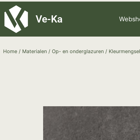
G-8P7N3X5BJ9
Ve-Ka
Websh
Home
/
Materialen
/
Op- en onderglazuren
/
Kleurmengse