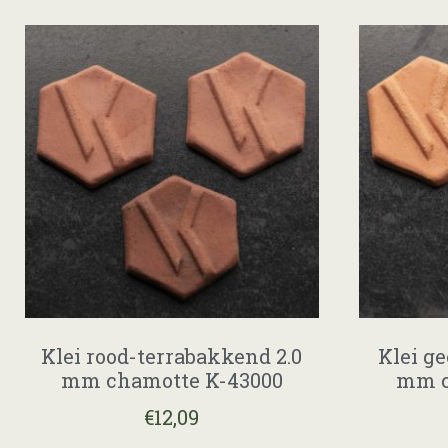
Klei rood-terrabakkend 2.0
Klei g
mm chamotte K-43000
mm c
€
12,09