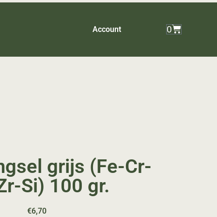
0
Account
gsel grijs (Fe-Cr-
r-Si) 100 gr.
€
6,70