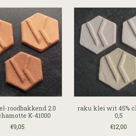
eel-roodbakkend 2.0
raku klei wit 45% 
hamotte K-41000
0,5
€
9,05
€
12,00