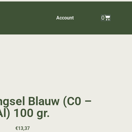
0
Account
gsel Blauw (C0 –
Al) 100 gr.
€
13,37