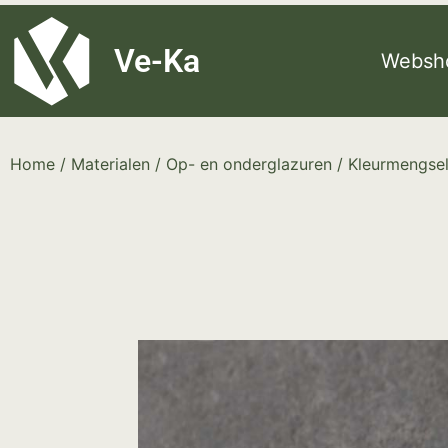
G-8P7N3X5BJ9
Ve-Ka
Websh
Home
/
Materialen
/
Op- en onderglazuren
/
Kleurmengse