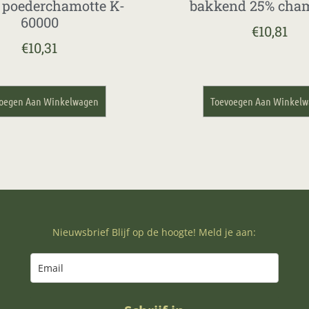
poederchamotte K-
bakkend 25% cham
60000
€
10,81
€
10,31
oegen Aan Winkelwagen
Toevoegen Aan Winkel
Nieuwsbrief Blijf op de hoogte! Meld je aan: