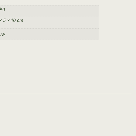
 kg
× 5 × 10 cm
auw