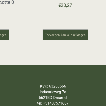
otte 0
€
20,27
wagen
Toevoegen Aan Winkelwagen
KVK: 63268566
Industrieweg 7a
6621BD Dreumel
tel: +31487571667