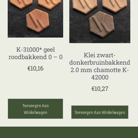
K-31000* geel
Klei zwart-
roodbakkend 0 – 0
donkerbruinbakkend
€
10,16
2.0 mm chamotte K-
42000
€
10,27
Toevoegen Aan
Winkelwagen
Toevoegen Aan Winkelwagen