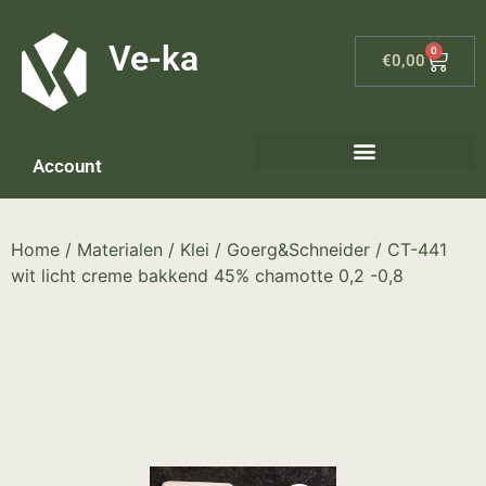
G-8P7N3X5BJ9
Ve-ka
0
€
0,00
Account
Home
/
Materialen
/
Klei
/
Goerg&Schneider
/ CT-441
wit licht creme bakkend 45% chamotte 0,2 -0,8