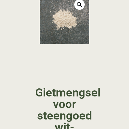
Gietmengsel
voor
steengoed
wit-