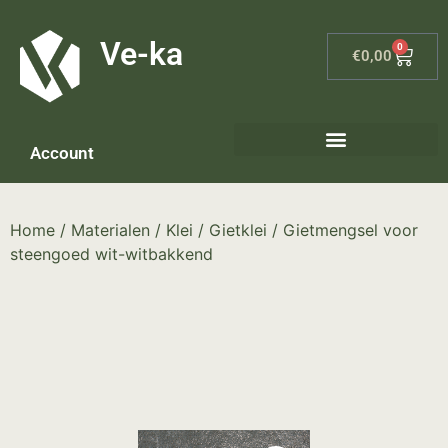
G-8P7N3X5BJ9
Ve-ka
0
€
0,00
Account
Keramiek materialen – home
Home
/
Materialen
/
Klei
/
Gietklei
/ Gietmengsel voor
steengoed wit-witbakkend