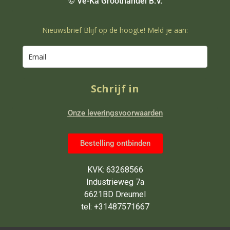
© Ve-Ka Groothandel B.V.
Nieuwsbrief Blijf op de hoogte! Meld je aan:
Schrijf in
Onze leveringsvoorwaarden
Bestelling ontbinden
KVK: 63268566
Industrieweg 7a
6621BD Dreumel
tel: +31487571667