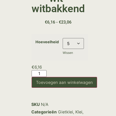
witbakkend
€
6,16
-
€
23,06
Hoeveelheid
Wissen
€
6,16
Toevoegen aan winkelwagen
SKU
N/A
Categorieën
Gietklei
,
Klei
,